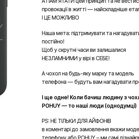
А ПАМʼЯТАТИ цей принцип та не вестис
провокації в житті — найскладніше ета
І ЦЕ МОЖЛИВО
Наша мета: підтримувати та нагадуват
постійно!
Щоб у скрутні часи ви залишалися
НЕЗЛАМНИМИ у вірі в СЕБЕ!
А чохол на будь-яку марку та модель
телефона — будуть вам нагадувати пр
І ще одне! Коли бачиш людину з чо
POHUY — то наші люди (однодумці)
PS: НЕ ТІЛЬКИ ДЛЯ АЙФОНІВ
в коментарі до замовлення вкажи мод
телефону або POHUY – ми самі дізнайє