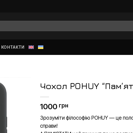
КОНТАКТИ
Чохол POHUY “Пам’ят
Додати
1000
грн
до
списку
бажань
Зрозуміти філософію POHUY — це пол
справи!