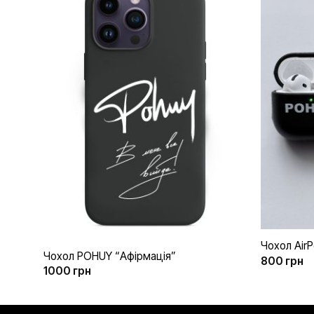
Додати
до
списку
бажань
+
+
Чохол Air
Чохол POHUY “Афірмація”
800
грн
1000
грн