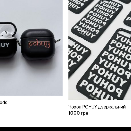
Додати
до
списку
бажань
+
Pods
Чохол POHUY дзеркальний
1000
грн