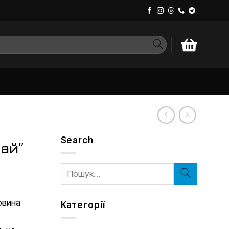
Search
ай”
Шукати:
овина
Категорії