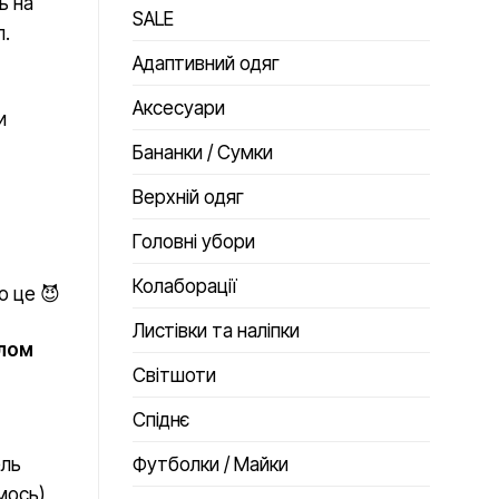
ь на
SALE
п.
Адаптивний одяг
Аксесуари
и
Бананки / Сумки
Верхній одяг
Головні убори
Колаборації
о це 😈
Листівки та наліпки
хлом
Світшоти
Спіднє
Футболки / Майки
ель
мось)