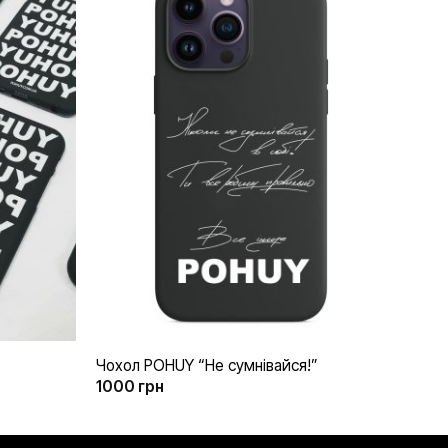
Додати
Додати
до
до
списку
списку
бажань
бажань
+
Чохол POHUY “Не сумнівайся!”
1000
грн