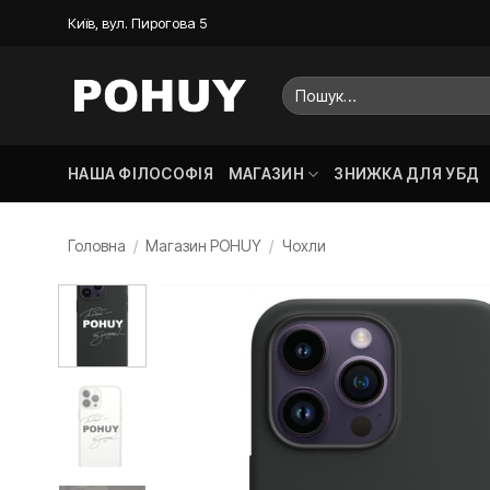
Пропустити
Київ, вул. Пирогова 5
Шукати:
НАША ФІЛОСОФІЯ
МАГАЗИН
ЗНИЖКА ДЛЯ УБД
Головна
/
Магазин POHUY
/
Чохли