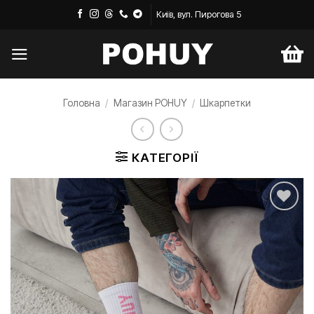
Пропустити
Київ, вул. Пирогова 5
Головна
/
Магазин POHUY
/
Шкарпетки
КАТЕГОРІЇ
Додати
до
списку
бажань