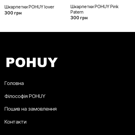
Шкарпетки POHUY Pink
Шкарпетки POHUY lover
Patern
300
грн
300
грн
Головна
Філософія POHUY
Пошив на замовлення
Контакти