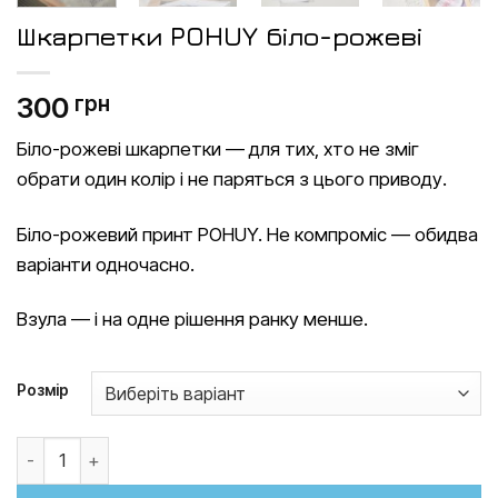
Шкарпетки POHUY біло-рожеві
300
грн
Біло-рожеві шкарпетки — для тих, хто не зміг
обрати один колір і не паряться з цього приводу.
Біло-рожевий принт POHUY. Не компроміс — обидва
варіанти одночасно.
Взула — і на одне рішення ранку менше.
Розмір
Шкарпетки POHUY біло-рожеві кількість