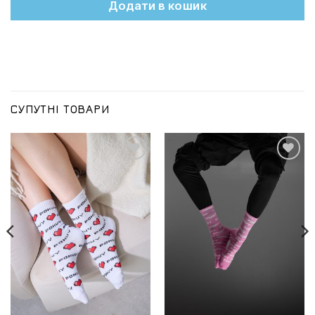
Додати в кошик
СУПУТНІ ТОВАРИ
Додати
Додати
до
до
списку
списку
бажань
бажань